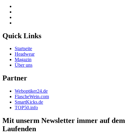
Quick Links
Startseite
Headwear
Magazin
Über uns
Partner
Weboptiker24.de
FlascheWein.com
SmartKicks.de
TOP50.info
Mit unserm Newsletter immer auf dem
Laufenden