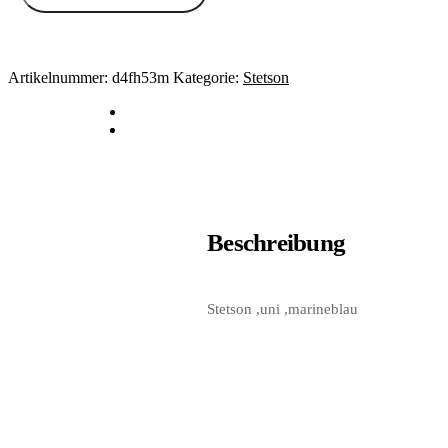
Artikelnummer:
d4fh53m
Kategorie:
Stetson
Beschreibung
Stetson ,uni ,marineblau