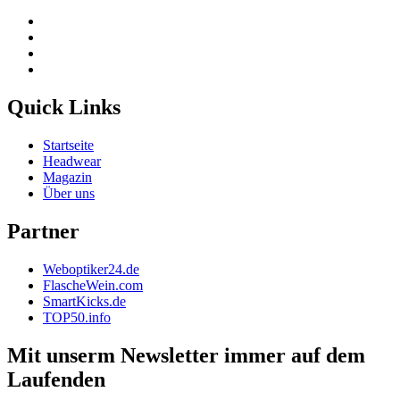
Quick Links
Startseite
Headwear
Magazin
Über uns
Partner
Weboptiker24.de
FlascheWein.com
SmartKicks.de
TOP50.info
Mit unserm Newsletter immer auf dem
Laufenden