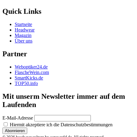
Quick Links
Startseite
Headwear
Magazin
Über uns
Partner
Weboptiker24.de
FlascheWein.com
SmartKicks.de
TOP50.info
Mit unserm Newsletter immer auf dem
Laufenden
E-Mail-Adresse
Hiermit akzeptiere ich die Datenschutzbestimmungen
© 2026 headwear culture by capsworld.de. All rights reserved.