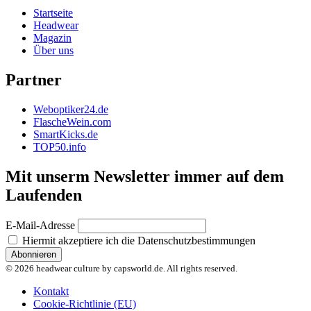
Startseite
Headwear
Magazin
Über uns
Partner
Weboptiker24.de
FlascheWein.com
SmartKicks.de
TOP50.info
Mit unserm Newsletter immer auf dem
Laufenden
E-Mail-Adresse
Hiermit akzeptiere ich die Datenschutzbestimmungen
© 2026 headwear culture by capsworld.de. All rights reserved.
Kontakt
Cookie-Richtlinie (EU)