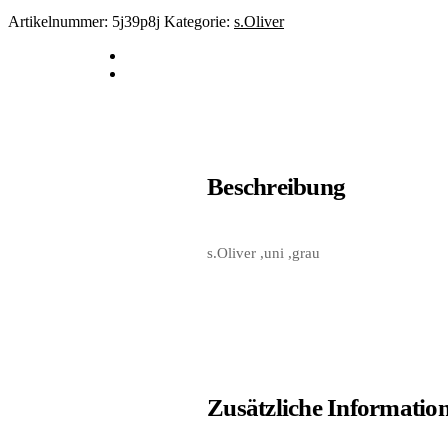
Artikelnummer:
5j39p8j
Kategorie:
s.Oliver
Beschreibung
s.Oliver ,uni ,grau
Zusätzliche Informatio