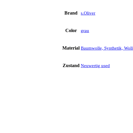
Brand
s.Oliver
Color
grau
Material
Baumwolle, Synthetik, Woll
Zustand
Neuwertig used