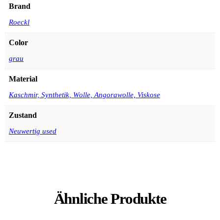
Brand
Roeckl
Color
grau
Material
Kaschmir, Synthetik, Wolle, Angorawolle, Viskose
Zustand
Neuwertig used
Ähnliche Produkte