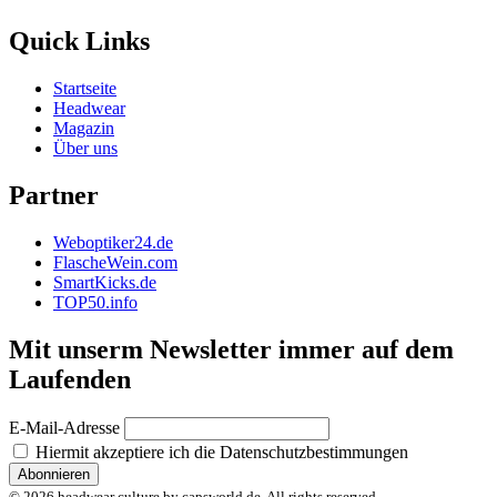
Quick Links
Startseite
Headwear
Magazin
Über uns
Partner
Weboptiker24.de
FlascheWein.com
SmartKicks.de
TOP50.info
Mit unserm Newsletter immer auf dem
Laufenden
E-Mail-Adresse
Hiermit akzeptiere ich die Datenschutzbestimmungen
© 2026 headwear culture by capsworld.de. All rights reserved.