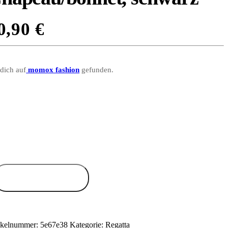
0,90
€
 dich auf
momox fashion
gefunden.
Zum Anbieter
ikelnummer:
5e67e38
Kategorie:
Regatta