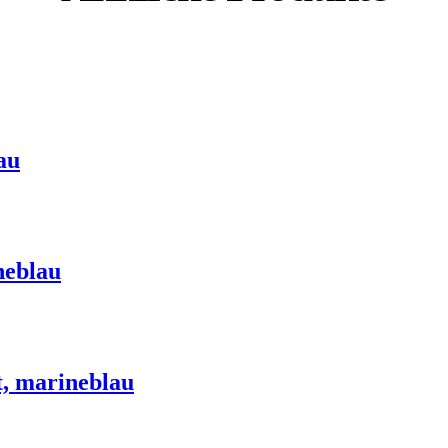
au
neblau
, marineblau