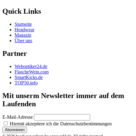
Quick Links
Startseite
Headwear
Magazin
Über uns
Partner
Weboptiker24.de
FlascheWein.com
SmartKicks.de
TOP50.info
Mit unserm Newsletter immer auf dem
Laufenden
E-Mail-Adresse
Hiermit akzeptiere ich die Datenschutzbestimmungen
© 2026 headwear culture by capsworld.de. All rights reserved.