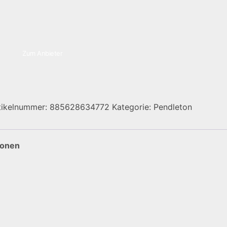
Zum Anbieter
tikelnummer:
885628634772
Kategorie:
Pendleton
ionen