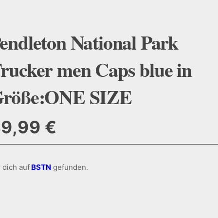
endleton National Park
rucker men Caps blue in
röße:ONE SIZE
49,99
€
 dich auf
BSTN
gefunden.