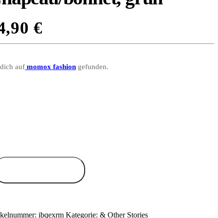
4,90
€
 dich auf
momox fashion
gefunden.
Zum Anbieter
ikelnummer:
ibqexrm
Kategorie:
& Other Stories