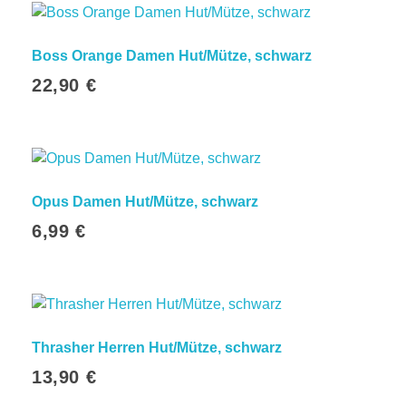
Laufenden
Boss Orange Damen Hut/Mütze, schwarz
E-Mail-Adresse
22,90
€
Hiermit akzeptiere ich die Datenschutzbestimmungen
Opus Damen Hut/Mütze, schwarz
© 2026 headwear culture by capsworld.de. All rights reserved.
6,99
€
Alle Preise inkl. der jeweils geltenden gesetzlichen
Mehrwertsteuer, ggfs. zzgl. Versandkosten. Alle Angaben
ohne Gewähr. Es wird ausdrücklich darauf hingewiesen,
dass der angegebene Preis seit der letzten Aktualisierung
gestiegen sein kann, da eine Echtzeit-Aktualisierung der
Thrasher Herren Hut/Mütze, schwarz
vorstehend angegebenen Preise technisch nicht immer
13,90
€
möglich ist. Der maßgebliche Verkaufspreis ist derjenige,