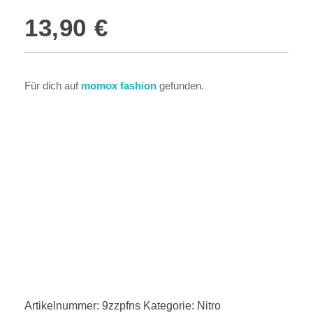
13,90
€
Für dich auf
momox fashion
gefunden.
Zum Anbieter
Dein Kopf, deine Kultur, deine Wahl. Finest headwear for
you!
Artikelnummer:
9zzpfns
Kategorie:
Nitro