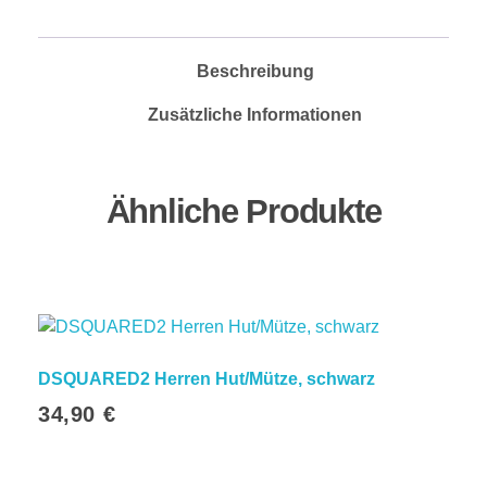
Quick Links
Startseite
Beschreibung
Headwear
Zusätzliche Informationen
Magazin
Über uns
Partner
Ähnliche Produkte
Weboptiker24.de
FlascheWein.com
SmartKicks.de
TOP50.info
Mit unserm Newsletter
DSQUARED2 Herren Hut/Mütze, schwarz
34,90
€
immer auf dem