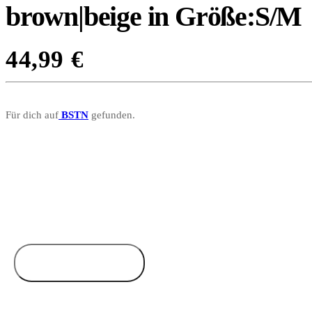
brown|beige in Größe:S/M
44,99
€
Für dich auf
BSTN
gefunden.
Zum Anbieter