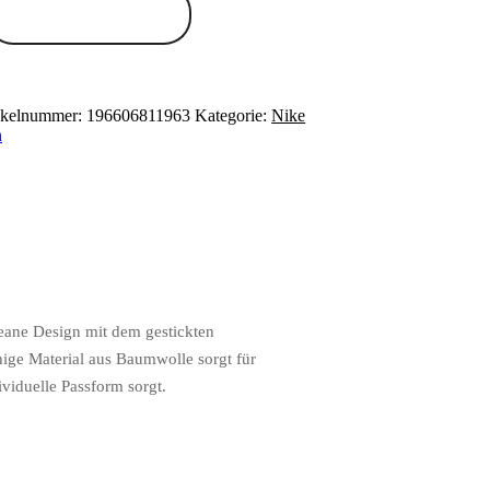
Zum Anbieter
ikelnummer:
196606811963
Kategorie:
Nike
n
eane Design mit dem gestickten
ähige Material aus Baumwolle sorgt für
viduelle Passform sorgt.