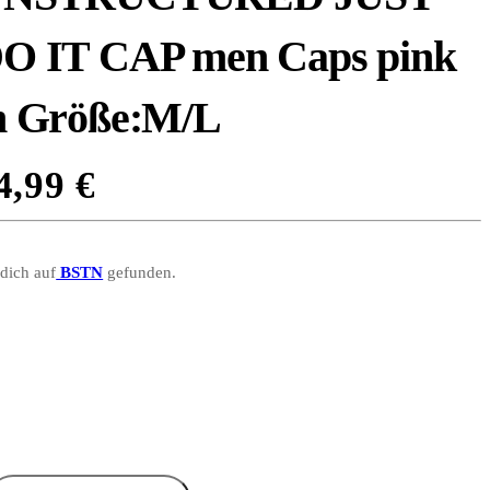
O IT CAP men Caps pink
n Größe:M/L
4,99
€
 dich auf
BSTN
gefunden.