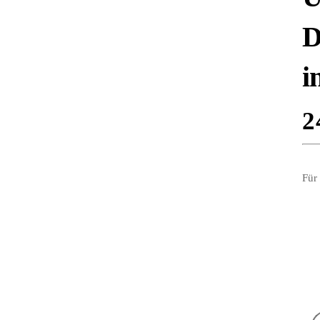
D
i
2
Für