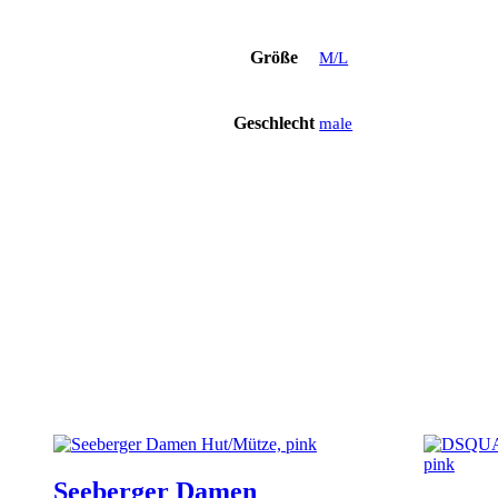
Größe
M/L
Geschlecht
male
Seeberger Damen