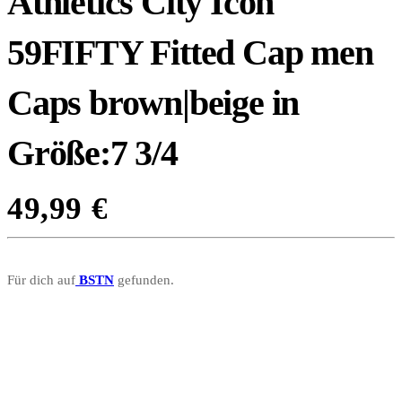
Athletics City Icon
59FIFTY Fitted Cap men
Caps brown|beige in
Größe:7 3/4
49,99
€
Für dich auf
BSTN
gefunden.