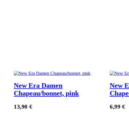
New Era Damen
New E
Chapeau/bonnet, pink
Chapea
Zum Anbieter
13,90
€
6,99
€