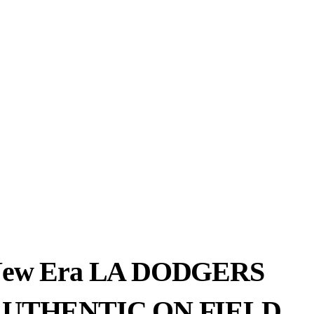
ew Era LA DODGERS
UTHENTIC ON FIELD