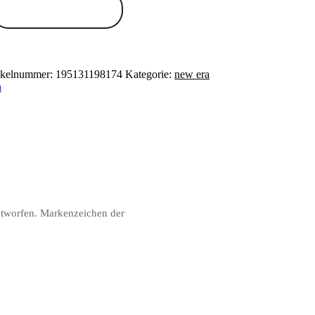
Zum Anbieter
ikelnummer:
195131198174
Kategorie:
new era
n
ntworfen. Markenzeichen der