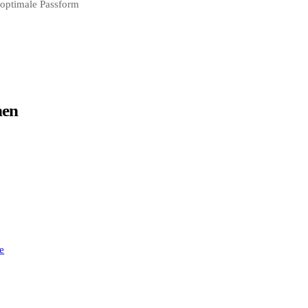
e optimale Passform
nen
e