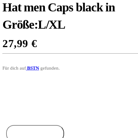
Hat men Caps black in
Größe:L/XL
27,99
€
Für dich auf
BSTN
gefunden.
Zum Anbieter