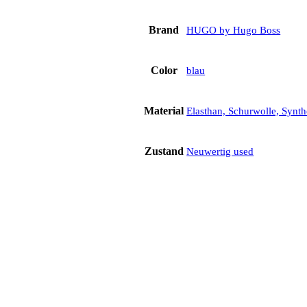
Brand
HUGO by Hugo Boss
Color
blau
Material
Elasthan, Schurwolle, Synth
Zustand
Neuwertig used