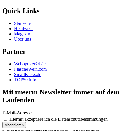
Quick Links
Startseite
Headwear
Magazin
Über uns
Partner
Weboptiker24.de
FlascheWein.com
SmartKicks.de
TOP50.info
Mit unserm Newsletter immer auf dem
Laufenden
E-Mail-Adresse
Hiermit akzeptiere ich die Datenschutzbestimmungen
© 2026 headwear culture by capsworld.de. All rights reserved.