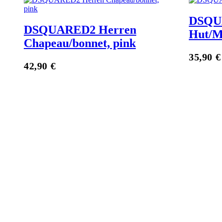
DSQU
DSQUARED2 Herren
Hut/M
Chapeau/bonnet, pink
Zum Anbieter
35,90
€
42,90
€