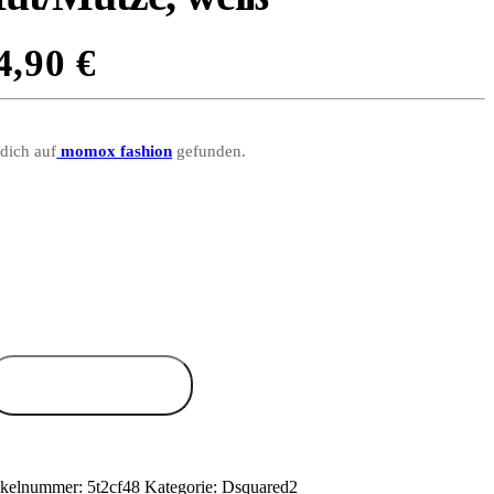
4,90
€
 dich auf
momox fashion
gefunden.
Zum Anbieter
ikelnummer:
5t2cf48
Kategorie:
Dsquared2