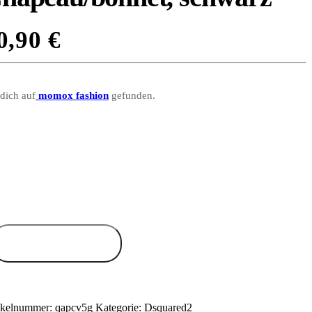
0,90
€
 dich auf
momox fashion
gefunden.
Zum Anbieter
ikelnummer:
qapcv5g
Kategorie:
Dsquared2