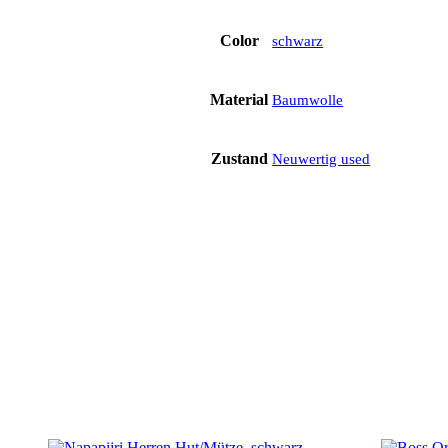
Color
schwarz
Material
Baumwolle
Zustand
Neuwertig used