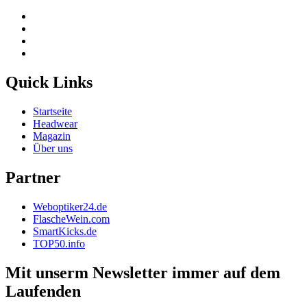
Quick Links
Startseite
Headwear
Magazin
Über uns
Partner
Weboptiker24.de
FlascheWein.com
SmartKicks.de
TOP50.info
Mit unserm Newsletter immer auf dem
Laufenden