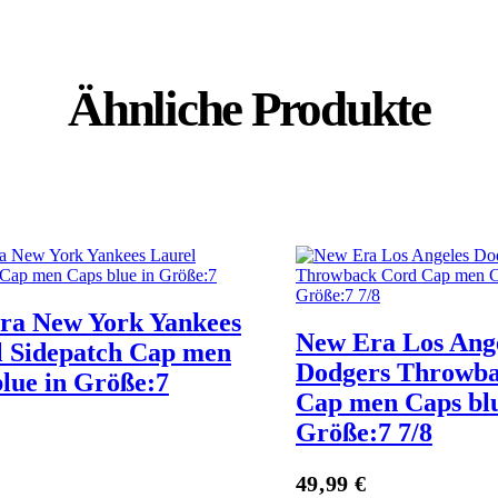
Ähnliche Produkte
ra New York Yankees
New Era Los Ang
l Sidepatch Cap men
Dodgers Throwb
lue in Größe:7
Cap men Caps blu
Größe:7 7/8
Zum Anbieter
49,99
€