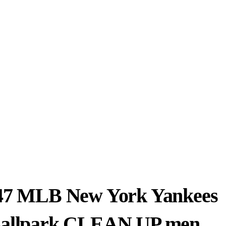
47 MLB New York Yankees
allpark CLEAN UP men