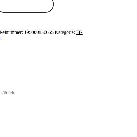
Zum Anbieter
ikelnummer:
195000856655
Kategorie:
´47
n
ältlich.