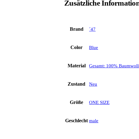
Zusätzliche Informatio
Brand
´47
Color
Blue
Material
Gesamt: 100% Baumwoll
Zustand
Neu
Größe
ONE SIZE
Geschlecht
male