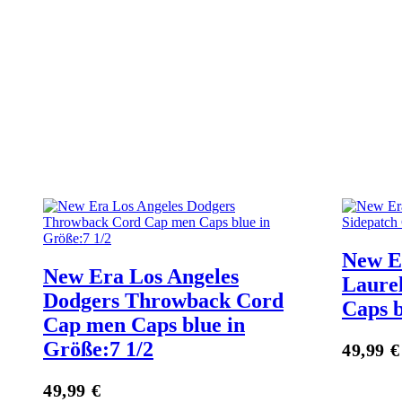
New E
New Era Los Angeles
Laure
Dodgers Throwback Cord
Caps b
Cap men Caps blue in
Größe:7 1/2
Zum Anbieter
49,99
€
49,99
€