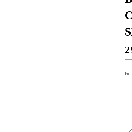
C
S
2
Für