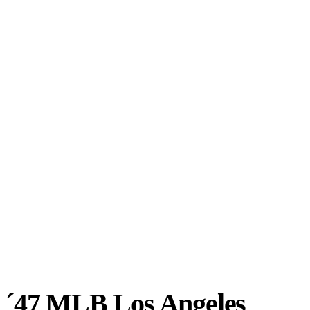
´47 MLB Los Angeles