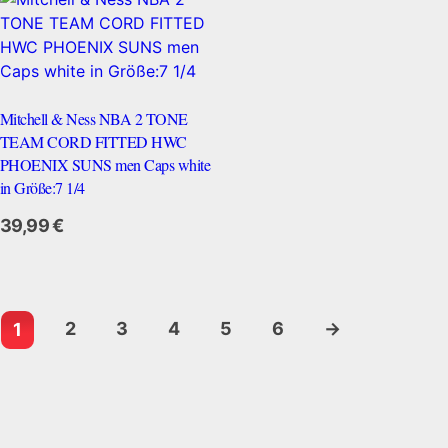
Mitchell & Ness NBA 2 TONE
TEAM CORD FITTED HWC
PHOENIX SUNS men Caps white
in Größe:7 1/4
39,99
€
2
3
4
5
6
→
1