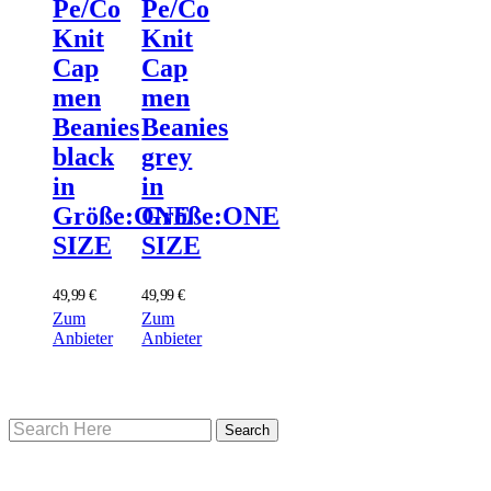
Pe/Co
Pe/Co
Knit
Knit
Cap
Cap
men
men
Beanies
Beanies
black
grey
in
in
Größe:ONE
Größe:ONE
SIZE
SIZE
49,99
€
49,99
€
Zum
Zum
Anbieter
Anbieter